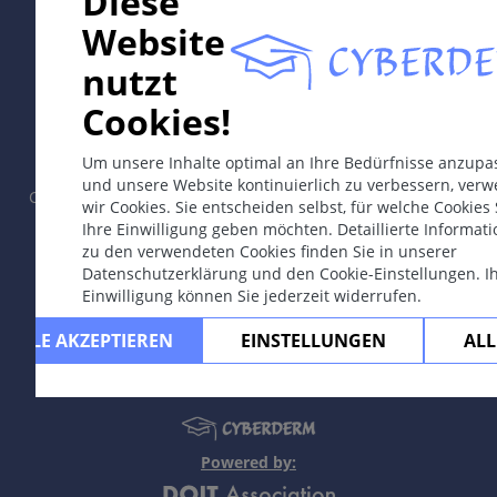
Diese
Website
nutzt
In collaboration with Erasmus+ hEduLearnIt editorial
Cookies!
group
Um unsere Inhalte optimal an Ihre Bedürfnisse anzupa
und unsere Website kontinuierlich zu verbessern, ver
Copyright © 2003-2026 by CYBERDERM Redaktionsgruppe -
wir Cookies. Sie entscheiden selbst, für welche Cookies 
Gründungsredakteur Guenter Burg, M.D.
- Konzept und
Ihre Einwilligung geben möchten. Detaillierte Informat
Koordination durch Vahid Djamei, Zürich.
zu den verwendeten Cookies finden Sie in unserer
All rights reserved.
Datenschutzerklärung und den Cookie-Einstellungen. I
Einwilligung können Sie jederzeit widerrufen.
Kontakt
|
Impressum
|
Unterstützt
durch
|
Datenschutzerklärung
|
Nutzungsbedingungen
|
Ha
ALLE AKZEPTIEREN
EINSTELLUNGEN
ALL
Powered by: