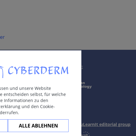
ter
Supported by:
assen und unsere Website
e entscheiden selbst, für welche
rte Informationen zu den
zerklärung und den Cookie-
iderrufen.
In collaboration with Erasmus+ hEduLearnIt editorial group
ALLE ABLEHNEN