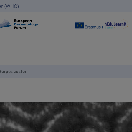
er (WHO)
Herpes zoster