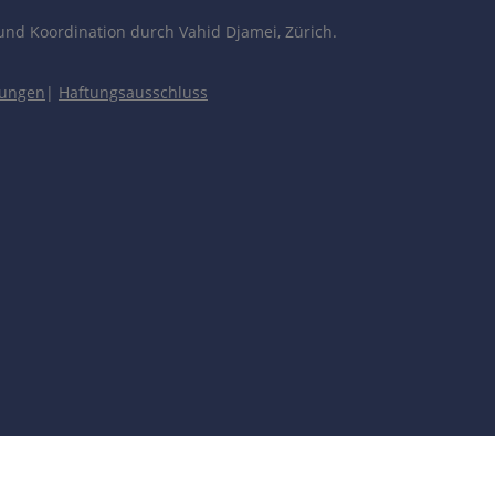
und Koordination durch Vahid Djamei, Zürich.
gungen
|
Haftungsausschluss