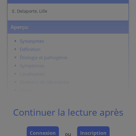
E. Delaporte, Lille
Aperçu:
Synonymes
Définition
Étiologie et pathogénie
Symptomes
Localisation
Examens de laboratoire
Cours
Diagnostic
Prévention et thérapie
Continuer la lecture après
Synonymes
Connexion
Inscription
ou