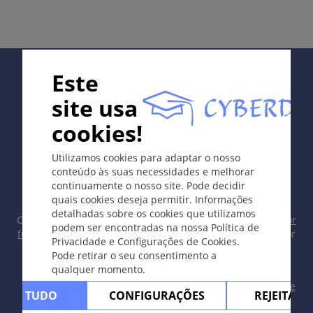
Definição
Infecção inflamatória causada por leveduras;
geralmente Candida albicans (patógeno obrigatório),
Supported by:
Este
ocasionalmente por outra espécie de Candida (C.
tropicalis, C. stellatoidea, C. parapsilosis, C. glabrata
site usa
e outras).
cookies!
Etologia e Patogénese
In collaboration with Erasmus+ hEduLearnIt editorial
Utilizamos cookies para adaptar o nosso
group
Fatores predisponentes: diabete melito, obesidade,
conteúdo às suas necessidades e melhorar
gravidez, doenças graves, má nutrição,
continuamente o nosso site. Pode decidir
antibioticoterapia, imunossupressão, HIV. Doença
quais cookies deseja permitir. Informações
detalhadas sobre os cookies que utilizamos
causada pelo crescimento de leveduras saprófitas
Copyright © 2003-2026 CYBERDERM Grupo Editorial -
Editor
podem ser encontradas na nossa Política de
(pele, trato gastrintestinal) ou por infecção (canal do
fundador Guenter Burg, M.D.
- Conceito e Coordenação por
Privacidade e Configurações de Cookies.
Vahid Djamei, Zurique
parto, contato sexual).
Pode retirar o seu consentimento a
All rights reserved.
qualquer momento.
Os sintomas
Contacto
|
Impreso
|
Apoiado por
|
Política de
ITAR TUDO
CONFIGURAÇÕES
REJEITAR 
privacidade
|
Termos de uso
|
Declaração de
Baseado na localização.