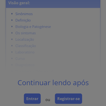
Visão geral:
Sinônimos
Definição
Etologia e Patogénese
Os sintomas
Localização
Classificação
Laboratório
Curso
Diagnóstico
Diagnóstico Diferencial
Terapia
Continuar lendo após
Sinônimos
Entrar
Registrar-se
ou
Monilíase, sapinho.