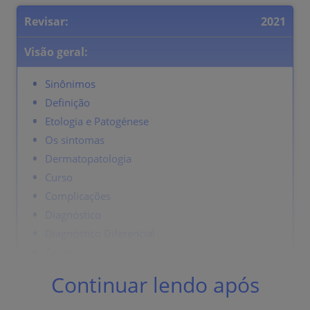
Revisar:
2021
Visão geral:
Sinônimos
Definição
Etologia e Patogénese
Os sintomas
Dermatopatologia
Curso
Complicações
Diagnóstico
Diagnóstico Diferencial
Terapia
Continuar lendo após
Sinônimos