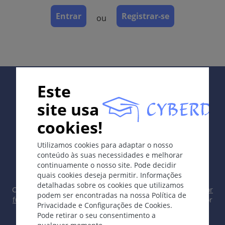
Disidrose
Entrar
Registrar-se
ou
Definição
Dermatite vesiculosa palmo-plantar.
Etologia e Patogénese
Supported by:
Este
Idiopática, reações de contato alérgicas, atopia,
reação a infecções, como tinha (conhecidas como
site usa
reação id).
cookies!
Os sintomas
In collaboration with Erasmus+ hEduLearnIt editorial
Utilizamos cookies para adaptar o nosso
group
Vesículas minúsculas pruriginosas, cheias de fluido,
conteúdo às suas necessidades e melhorar
profundamente situadas localizadas nas palmas e
continuamente o nosso site. Pode decidir
plantas, posteriormente com escamas (disidrose
quais cookies deseja permitir. Informações
detalhadas sobre os cookies que utilizamos
lamelar seca).
Copyright © 2003-2026 CYBERDERM Grupo Editorial -
Editor
podem ser encontradas na nossa Política de
fundador Guenter Burg, M.D.
- Conceito e Coordenação por
Privacidade e Configurações de Cookies.
Dermatopatologia
Vahid Djamei, Zurique
Pode retirar o seu consentimento a
All rights reserved.