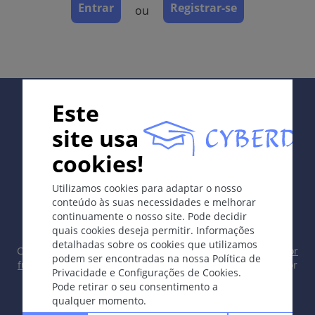
Queimadura solar.
Entrar
Registrar-se
ou
Definição
Dermatite de contato tóxica aguda causada por
radiação eletromagnética no espectro UVB (280-320
nm).
Supported by:
Este
Etologia e Patogénese
site usa
Dermatite aguda causada por doses
cookies!
eritematogênicas de radiação UVB, mais comum em
pacientes com pele clara (pele tipos I-II).
In collaboration with Erasmus+ hEduLearnIt editorial
Utilizamos cookies para adaptar o nosso
group
Casos mais graves têm liberação de citocinas pró-
conteúdo às suas necessidades e melhorar
inflamatórias e prostaglandinas, as quais levam a
continuamente o nosso site. Pode decidir
sintomas sistêmicos.
quais cookies deseja permitir. Informações
detalhadas sobre os cookies que utilizamos
Localização
Copyright © 2003-2026 CYBERDERM Grupo Editorial -
Editor
podem ser encontradas na nossa Política de
fundador Guenter Burg, M.D.
- Conceito e Coordenação por
Em áreas expostas à luz.
Privacidade e Configurações de Cookies.
Vahid Djamei, Zurique
Pode retirar o seu consentimento a
All rights reserved.
qualquer momento.
Classificação