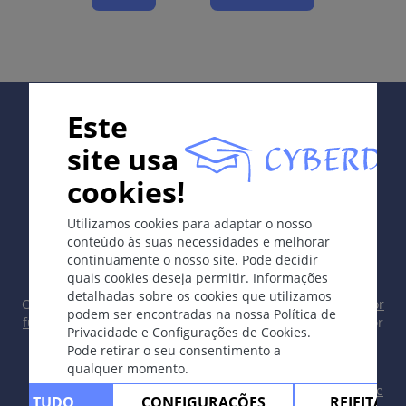
Crescimento de pelos aumentado, de padrão
masculino, em mulher.
Etologia e Patogénese
Idiopático (étnico), hormonal ou induzido por
Supported by:
Este
medicamento.
site usa
Os sintomas
cookies!
Crescimento de pelos terminais em mulher no lábio
In collaboration with Erasmus+ hEduLearnIt editorial
superior, mento, entre as mamas, em volta dos
Utilizamos cookies para adaptar o nosso
group
mamilos, nos ombros, na linea alba e na face interna
conteúdo às suas necessidades e melhorar
das coxas. Pode variar de discreto excesso de pelos
continuamente o nosso site. Pode decidir
até óbvio padrão masculino com envolvimento
quais cookies deseja permitir. Informações
detalhadas sobre os cookies que utilizamos
extremamente variável de diferentes localizações
Copyright © 2003-2026 CYBERDERM Grupo Editorial -
Editor
podem ser encontradas na nossa Política de
fundador Guenter Burg, M.D.
- Conceito e Coordenação por
Privacidade e Configurações de Cookies.
Localização
Vahid Djamei, Zurique
Pode retirar o seu consentimento a
All rights reserved.
Lábio superior, mento, mamas, abdome, área
qualquer momento.
pubiana, braços, pernas, dorso, regiões glúteas.
Contacto
|
Impreso
|
Apoiado por
|
Política de
ITAR TUDO
CONFIGURAÇÕES
REJEITAR 