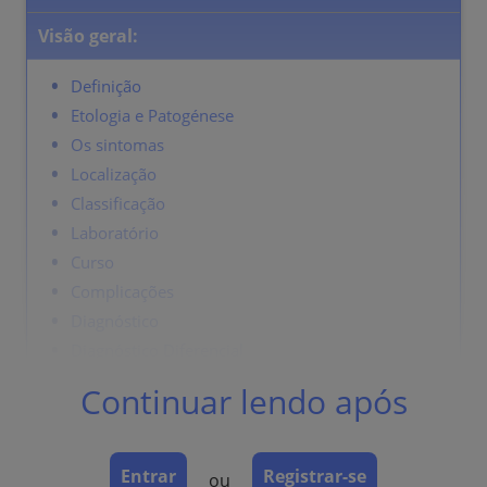
Visão geral:
Definição
Etologia e Patogénese
Os sintomas
Localização
Classificação
Laboratório
Curso
Complicações
Diagnóstico
Diagnóstico Diferencial
Terapia
Continuar lendo após
Definição
Entrar
Registrar-se
ou