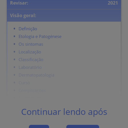
Revisar:
2021
Visão geral:
Definição
Etologia e Patogénese
Os sintomas
Localização
Classificação
Laboratório
Dermatopatologia
Curso
Complicações
Diagnóstico
Diagnóstico Diferencial
Continuar lendo após
Terapia