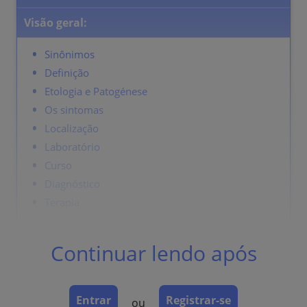
Visão geral:
Sinônimos
Definição
Etologia e Patogénese
Os sintomas
Localização
Laboratório
Curso
Diagnóstico
Terapia
Continuar lendo após
Sinônimos
Tinea versicolor, micose de piscina ou de praia.
Entrar
Registrar-se
ou