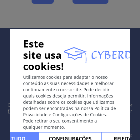
Definição
Infecção cutânea superficial causada por
Pityrosporum ovale (Malassezia globosa) com
aspecto hipo ou hiperpigmentado.
Supported by:
Etologia e Patogénese
Este
Agente causador -> Pityrosporum ovale (ubíquo).
site usa
Fatores predisponentes: sudação, seborréia e
cookies!
outros aspectos do hospedeiro.
In collaboration with Erasmus+ hEduLearnIt editorial
Utilizamos cookies para adaptar o nosso
group
Os sintomas
conteúdo às suas necessidades e melhorar
"
continuamente o nosso site. Pode decidir
Quadro variável; diversos tipos clínicos:
quais cookies deseja permitir. Informações
Tipo hiperpigmentado: lesões amarelo-
detalhadas sobre os cookies que utilizamos
Copyright © 2003-2026 CYBERDERM Grupo Editorial -
Editor
podem ser encontradas na nossa Política de
castanhas pequenas disseminadas, descamação
fundador Guenter Burg, M.D.
- Conceito e Coordenação por
Privacidade e Configurações de Cookies.
fina,quando raspadas com lâmina. Às vezes,
Vahid Djamei, Zurique
Pode retirar o seu consentimento a
All rights reserved.
prurido leve.
qualquer momento.
Tipo despigmentado (pityriasis versicolor alba):
Contacto
|
Impreso
|
Apoiado por
|
Política de
ITAR TUDO
CONFIGURAÇÕES
REJEITAR 
pápulas minúsculas brancas em indivíduos de