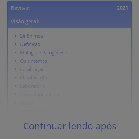
Revisar:
2021
Visão geral:
Sinônimos
Definição
Etologia e Patogénese
Os sintomas
Localização
Classificação
Laboratório
Dermatopatologia
Curso
Complicações
Diagnóstico
Continuar lendo após
Diagnóstico Diferencial
Terapia