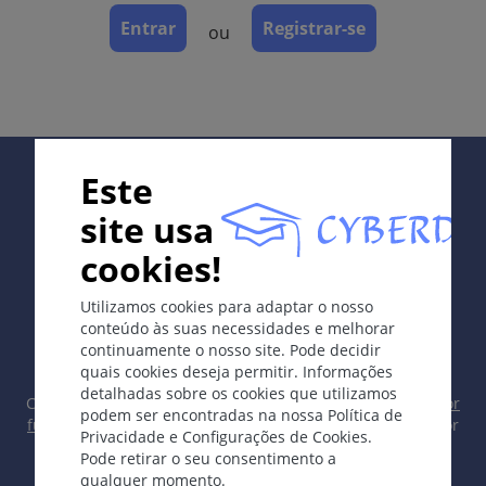
Entrar
Registrar-se
ou
Sinônimos
Calvície padrão masculino, alopecia induzida por
hormônio.
Supported by:
Este
Definição
site usa
Perda de cabelos progressiva dependente de
androgênio em localização típica com predisposição
cookies!
genética e por envelhecimento natural;
In collaboration with Erasmus+ hEduLearnIt editorial
aparecimento precoce pode indicar distúrbio
Utilizamos cookies para adaptar o nosso
group
endócrino subjacente.
conteúdo às suas necessidades e melhorar
continuamente o nosso site. Pode decidir
Etologia e Patogénese
quais cookies deseja permitir. Informações
detalhadas sobre os cookies que utilizamos
Herança poligênica Anormalidades do metabolismo
Copyright © 2003-2026 CYBERDERM Grupo Editorial -
Editor
podem ser encontradas na nossa Política de
fundador Guenter Burg, M.D.
- Conceito e Coordenação por
androgênico, especialmente atividade aumentada
Privacidade e Configurações de Cookies.
Vahid Djamei, Zurique
da 5-alfa-redutase, leva a níveis aumentados de
Pode retirar o seu consentimento a
All rights reserved.
diidrotestosterona no órgão-alvo.
qualquer momento.