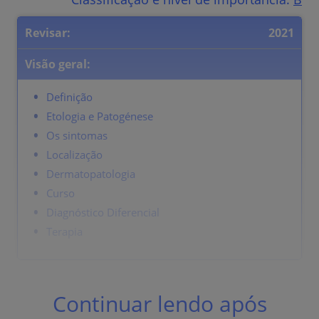
Revisar:
2021
Visão geral:
Definição
Etologia e Patogénese
Os sintomas
Localização
Dermatopatologia
Curso
Diagnóstico Diferencial
Terapia
Definição
Continuar lendo após
Tumor ceratinocítico maligno com tendência a