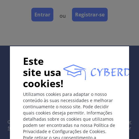
invasão e metástases. Incidência 30-50/100 000/ano.
Entrar
Registrar-se
ou
Etologia e Patogénese
Surge em pele previamente danificada: UV, radiação
ionizante, arsênico, alcatrão, fuligem, cicatrizes
anormais, HPV.
Precursores: ceratoses, cicatrizes, úlceras crônicas.
Supported by:
Fatores predisponentes: peles tipo I e II, ocupações
Este
com acentuada exposição ao UV (agricultores,
site usa
montanhistas, marinheiros e muitas mais).
cookies!
Os sintomas
In collaboration with Erasmus+ hEduLearnIt editorial
Utilizamos cookies para adaptar o nosso
group
Geralmente em áreas expostas ao sol, pápulas ou
conteúdo às suas necessidades e melhorar
nódulos hiperceratósicos irregulares, facilmente
continuamente o nosso site. Pode decidir
ulceráveis.
quais cookies deseja permitir. Informações
detalhadas sobre os cookies que utilizamos
Copyright © 2003-2026 CYBERDERM Grupo Editorial -
Editor
Localização
podem ser encontradas na nossa Política de
fundador Guenter Burg, M.D.
- Conceito e Coordenação por
Privacidade e Configurações de Cookies.
Cabeça, orelhas, lábio inferior, dorso das mãos.
Vahid Djamei, Zurique
Pode retirar o seu consentimento a