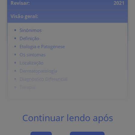
Revisar:
2021
Visão geral:
Sinônimos
Definição
Etologia e Patogénese
Os sintomas
Localização
Dermatopatologia
Diagnóstico Diferencial
Terapia
Sinônimos
Continuar lendo após
Melanose circunscrita pré-blastomatosa de
Dubreuilh, sarda de Hutchinson. Lentigo maligno