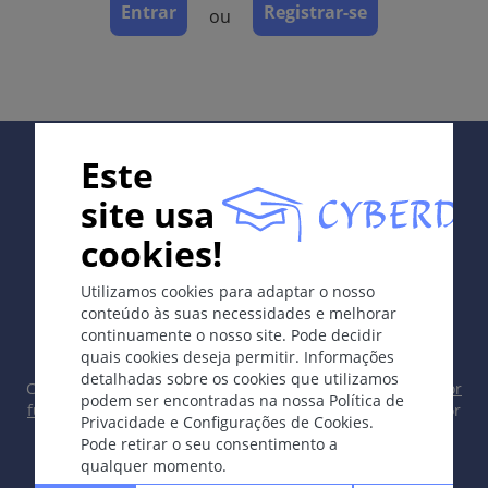
melanoma nível 1.
Entrar
Registrar-se
ou
Definição
Lesão melanocítica pré-cancerosa (melanócitos
atipicos solitários na camada basal), transição para
lentigo maligno possível.
Supported by:
Este
Etologia e Patogénese
site usa
Exposição crônica ao UV.
cookies!
Os sintomas
In collaboration with Erasmus+ hEduLearnIt editorial
Utilizamos cookies para adaptar o nosso
group
Mancha irregularmente pigmentada ou área com
conteúdo às suas necessidades e melhorar
bordo irregular, não palpável, com padrão de
continuamente o nosso site. Pode decidir
crescimento lento.
quais cookies deseja permitir. Informações
detalhadas sobre os cookies que utilizamos
Copyright © 2003-2026 CYBERDERM Grupo Editorial -
Editor
Localização
podem ser encontradas na nossa Política de
fundador Guenter Burg, M.D.
- Conceito e Coordenação por
Privacidade e Configurações de Cookies.
Áreas expostas ao sol (face, antebraços, pernas).
Vahid Djamei, Zurique
Pode retirar o seu consentimento a
All rights reserved.
qualquer momento.
Dermatopatologia