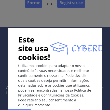
Entrar
Registrar-se
ou
(reto, próstata) (doença de Paget extramamária).
Os sintomas
Placa circunscrita eritematosa, às vezes escamosa,
progressivamente infiltrada. Mamilo (unilateral),
Supported by:
axila, região inguinal ou
Este
perianal.
ATENÇÃO!:
dermatite crônica que atinge
site usa
somente um mamilo -> eliminar doença de Paget.
cookies!
Localização
In collaboration with Erasmus+ hEduLearnIt editorial
Mamilo, axila, genitália, parte inferior do abdome,
Utilizamos cookies para adaptar o nosso
group
conteúdo às suas necessidades e melhorar
perianal.
continuamente o nosso site. Pode decidir
quais cookies deseja permitir. Informações
Dermatopatologia
detalhadas sobre os cookies que utilizamos
Copyright © 2003-2026 CYBERDERM Grupo Editorial -
Editor
Células tumorais intraepiteliais claras grandes.
podem ser encontradas na nossa Política de
fundador Guenter Burg, M.D.
- Conceito e Coordenação por
Privacidade e Configurações de Cookies.
Vahid Djamei, Zurique
Pode retirar o seu consentimento a
Complicações
All rights reserved.
qualquer momento.
Associação com carcinoma intraductal (doença de