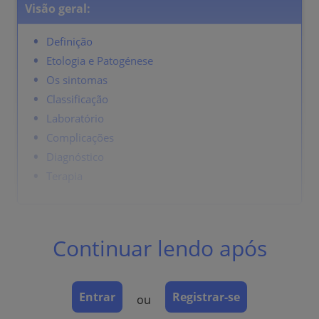
Visão geral:
Definição
Etologia e Patogénese
Os sintomas
Classificação
Laboratório
Complicações
Diagnóstico
Terapia
Definição
Continuar lendo após
Piodermite (infecção produtora de pus) de folículos
pilosos
Entrar
Registrar-se
ou
Etologia e Patogénese