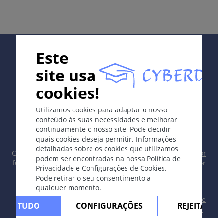
Geralmente Staphylococcus aureus (coagulase-
positivo), também bactérias Gram negativas ou
Pityrosporum. Fatores predisponentes: pressão
mecânica (roupa apertada, escoriações, sudação,
Supported by:
oclusão por produtos tópicos ou curativos),
Este
imunossupressão (HIV, diabete melito,
site usa
corticosteróides), higiene inadequada.
cookies!
Os sintomas
In collaboration with Erasmus+ hEduLearnIt editorial
Utilizamos cookies para adaptar o nosso
group
Pápulas e pústulas que atingem folículos pilosos.
conteúdo às suas necessidades e melhorar
continuamente o nosso site. Pode decidir
Classificação
quais cookies deseja permitir. Informações
Ostiofoliculite (Bockhart): piodermite dos óstios
detalhadas sobre os cookies que utilizamos
Copyright © 2003-2026 CYBERDERM Grupo Editorial -
Editor
podem ser encontradas na nossa Política de
foliculares; freqüentemente em áreas
fundador Guenter Burg, M.D.
- Conceito e Coordenação por
Privacidade e Configurações de Cookies.
intertriginosas ou ocluídas
Vahid Djamei, Zurique
Pode retirar o seu consentimento a
All rights reserved.
Foliculite da barba: ostiofoliculite crônica na área
qualquer momento.
da barba, freqüentemente espalhada pelo
Contacto
|
Impreso
|
Apoiado por
|
Política de
ITAR TUDO
CONFIGURAÇÕES
REJEITAR 
barbear.
privacidade
|
Termos de uso
|
Declaração de