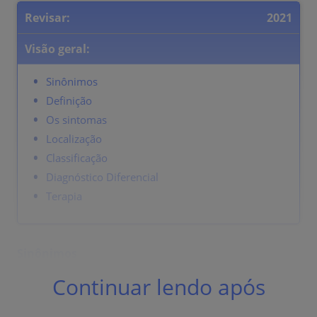
Revisar:
2021
Visão geral:
Sinônimos
Definição
Os sintomas
Localização
Classificação
Diagnóstico Diferencial
Terapia
Sinônimos
Abscessos de glândulas sudoríparas em adultos.
Continuar lendo após
Definição