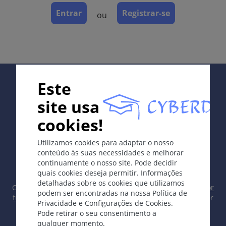
Abscessos furunculóides recorrentes crônicos, que
Entrar
Registrar-se
ou
se curam com formação de cicatriz; geralmente
axilar, inguinal e glúteo.
Os sintomas
Nódulos subcutâneos firmes quentes eritematosos
Supported by:
de curso recorrente crônico, que formam cicatrizes,
Este
trajetos fistulosos e placas coalescentes.
site usa
Localização
cookies!
Glândulas sudoríparas apócrinas.
In collaboration with Erasmus+ hEduLearnIt editorial
Utilizamos cookies para adaptar o nosso
group
Classificação
conteúdo às suas necessidades e melhorar
continuamente o nosso site. Pode decidir
Infecção bacteriana.
quais cookies deseja permitir. Informações
detalhadas sobre os cookies que utilizamos
Copyright © 2003-2026 CYBERDERM Grupo Editorial -
Editor
Diagnóstico Diferencial
podem ser encontradas na nossa Política de
fundador Guenter Burg, M.D.
- Conceito e Coordenação por
Privacidade e Configurações de Cookies.
Deve ser distinguida da
acne invertida, mais comum
.
Vahid Djamei, Zurique
Pode retirar o seu consentimento a
All rights reserved.
qualquer momento.