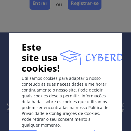
Tumor gorduroso circunscrito benigno.
Entrar
Registrar-se
ou
Etologia e Patogénese
Espontâneo, às vezes genético.
Os sintomas
Supported by:
Este
Massa subcutânea móvel mole. Ocasionalmente
consistente.
site usa
cookies!
Localização
In collaboration with Erasmus+ hEduLearnIt editorial
Solitário, múltiplo ou disseminado.
Utilizamos cookies para adaptar o nosso
group
conteúdo às suas necessidades e melhorar
Dermatopatologia
continuamente o nosso site. Pode decidir
quais cookies deseja permitir. Informações
Tecido gorduroso, às vezes com cápsula de tecido
detalhadas sobre os cookies que utilizamos
conjuntivo
Copyright © 2003-2026 CYBERDERM Grupo Editorial -
Editor
podem ser encontradas na nossa Política de
fundador Guenter Burg, M.D.
- Conceito e Coordenação por
Privacidade e Configurações de Cookies.
Vahid Djamei, Zurique
Curso
Pode retirar o seu consentimento a
All rights reserved.
qualquer momento.
Crescimento lento ou estável.