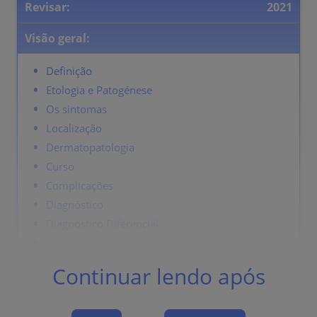
Revisar:
2021
Visão geral:
Definição
Etologia e Patogénese
Os sintomas
Localização
Dermatopatologia
Curso
Complicações
Diagnóstico
Diagnóstico Diferencial
Terapia
Continuar lendo após
Definição