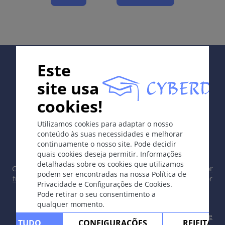
cupuliformes, com depressão central, geralmente da
cor da pele normal, freqüentemente transparentes
com tom vermelho ou amarelo.
Complicações
Supported by:
Este
Eczema moluscoso em pacientes com dermatite
site usa
atópica ou imunossupressão (>100 lesões).
cookies!
Terapia
In collaboration with Erasmus+ hEduLearnIt editorial
Ceratolíticos, destruição por curetagem,
Utilizamos cookies para adaptar o nosso
group
desinfetantes.
conteúdo às suas necessidades e melhorar
continuamente o nosso site. Pode decidir
quais cookies deseja permitir. Informações
Notas pessoais
detalhadas sobre os cookies que utilizamos
Copyright © 2003-2026 CYBERDERM Grupo Editorial -
Editor
podem ser encontradas na nossa Política de
fundador Guenter Burg, M.D.
- Conceito e Coordenação por
Privacidade e Configurações de Cookies.
Vahid Djamei, Zurique
Testes
Pode retirar o seu consentimento a
All rights reserved.
qualquer momento.
Contacto
|
Impreso
|
Apoiado por
|
Política de
Verdadeiro ou falso?
ITAR TUDO
CONFIGURAÇÕES
REJEITAR 