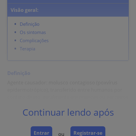
Visão geral:
Definição
Os sintomas
Complicações
Terapia
Definição
Agente causador: molusco contagioso (poxvírus
epidermotrópico), transferido entre humanos por
contato direto, geralmente em crianças ou parceiros
sexuais.
Continuar lendo após
Os sintomas
Pápulas únicas ou múltiplas (pseudofenômeno de
Entrar
Registrar-se
ou
Koebner = autoinoculação linear por coçadura)