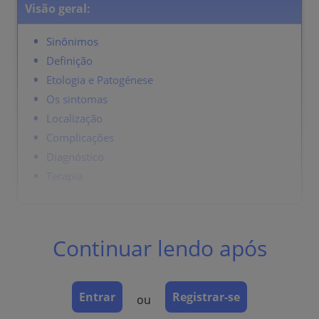
Visão geral:
Sinônimos
Definição
Etologia e Patogénese
Os sintomas
Localização
Complicações
Diagnóstico
Terapia
Sinônimos
Continuar lendo após
Piolho do cabeça.
Definição
Entrar
Registrar-se
ou
Lesões pruriginosas do couro cabeludo, geralmente