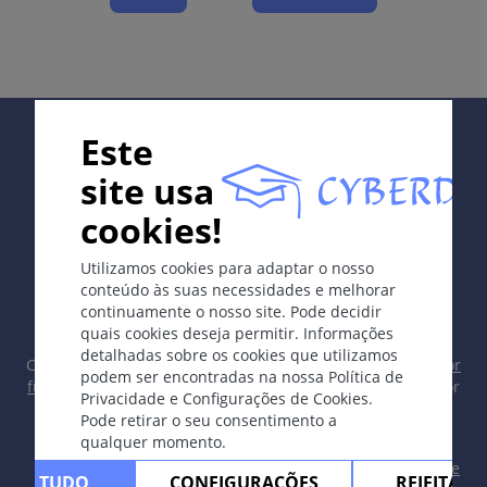
Diagnóstico
Exame direto da secreção ou da urina. Cultura.
Terapia
Supported by:
Este
Metronidazol 1x2000mg em dose única ou
site usa
2x500mg/d por 7 dias.
cookies!
Notas pessoais
In collaboration with Erasmus+ hEduLearnIt editorial
Utilizamos cookies para adaptar o nosso
group
conteúdo às suas necessidades e melhorar
continuamente o nosso site. Pode decidir
Diagnóstico Diferencial
quais cookies deseja permitir. Informações
detalhadas sobre os cookies que utilizamos
Copyright © 2003-2026 CYBERDERM Grupo Editorial -
Editor
Uretrite Inespecífica
podem ser encontradas na nossa Política de
fundador Guenter Burg, M.D.
- Conceito e Coordenação por
Privacidade e Configurações de Cookies.
Vahid Djamei, Zurique
Pode retirar o seu consentimento a
Artigos de revisão
All rights reserved.
qualquer momento.
Contacto
|
Impreso
|
Apoiado por
|
Política de
ITAR TUDO
CONFIGURAÇÕES
REJEITAR 