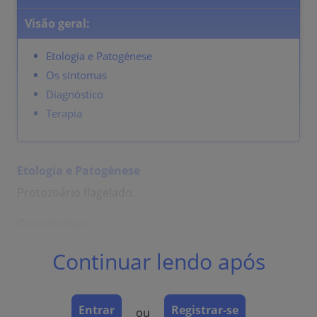
Visão geral:
Etologia e Patogénese
Os sintomas
Diagnóstico
Terapia
Etologia e Patogénese
Protozoário flagelado.
Os sintomas
Pode ocorrer junto com outras DSTs.
Continuar lendo após
Mulheres: secreção amarelo-esverdeada espumosa,
mas também assintomática.
Homens: raramente afetados, uretrite, secreção,
Entrar
Registrar-se
ou
queimação.