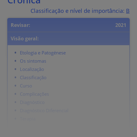
Classificação e nível de importância:
B
Revisar:
2021
Visão geral:
Etologia e Patogénese
Os sintomas
Localização
Classificação
Curso
Complicações
Diagnóstico
Diagnóstico Diferencial
Terapia