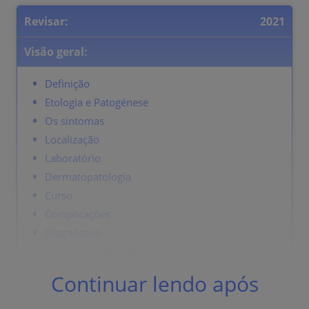
Revisar:
2021
Visão geral:
Definição
Etologia e Patogénese
Os sintomas
Localização
Laboratório
Dermatopatologia
Curso
Complicações
Diagnóstico
Diagnóstico Diferencial
Terapia
Continuar lendo após