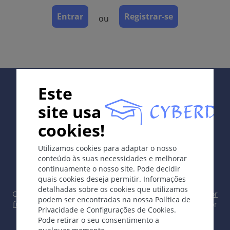
Definição
Entrar
Registrar-se
ou
Despigmentação circunscrita adquirida.
Etologia e Patogénese
Síntese anormal de melanina em melanócitos.
Supported by:
Este
Os sintomas
Manchas circunscritas pequenas ( em conféti), que
site usa
podem também ser confluentes e produzir manchas
cookies!
maiores, geralmente simétricas; à luz de Wood,
In collaboration with Erasmus+ hEduLearnIt editorial
despigmentação completa.
Utilizamos cookies para adaptar o nosso
group
conteúdo às suas necessidades e melhorar
Localização
continuamente o nosso site. Pode decidir
quais cookies deseja permitir. Informações
Preferência por rosto, mãos, região anogenital, área
detalhadas sobre os cookies que utilizamos
periumbilical, mas qualquer localização é possível.
Copyright © 2003-2026 CYBERDERM Grupo Editorial -
Editor
podem ser encontradas na nossa Política de
fundador Guenter Burg, M.D.
- Conceito e Coordenação por
Privacidade e Configurações de Cookies.
Vahid Djamei, Zurique
Laboratório
Pode retirar o seu consentimento a
All rights reserved.