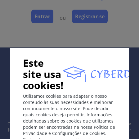
lipídios.
Os sintomas
Entrar
Registrar-se
ou
Xantelasmas
Xantomas eruptivos
Xantomas tuberosos ou tendinosos
Xantomas planos (freqüentemente nos sulcos
palmares)
Supported by:
Este
site usa
Terapia
Dieta, terapia de redução de lipídios; para lesões
cookies!
cosmeticamente perturbadoras, cirurgia ou laser
In collaboration with Erasmus+ hEduLearnIt editorial
CO2.
Utilizamos cookies para adaptar o nosso
group
conteúdo às suas necessidades e melhorar
continuamente o nosso site. Pode decidir
Notas pessoais
quais cookies deseja permitir. Informações
detalhadas sobre os cookies que utilizamos
Copyright © 2003-2026 CYBERDERM Grupo Editorial -
Editor
podem ser encontradas na nossa Política de
fundador Guenter Burg, M.D.
- Conceito e Coordenação por
Casos
Privacidade e Configurações de Cookies.
Vahid Djamei, Zurique