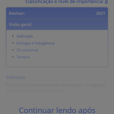
Classificação e nível de importância:
B
Revisar:
2021
Visão geral:
Definição
Etologia e Patogénese
Os sintomas
Terapia
Definição
Acúmulos tumoriformes de macrófagos carregados
de lipídios (células espumosas).
Etologia e Patogénese
Continuar lendo após
Distúrbio sistêmico ou local no metabolismo dos