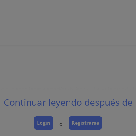
s pudiendo tener afectación sistémica. El agente causal -
Continuar leyendo después de
Login
Registrarse
o
e indurada con abundantes treponemas, se acompaña de aden