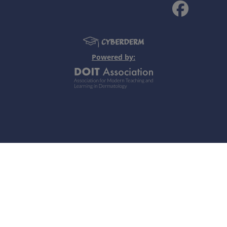
organismos que aparecen en el 26% de pacientes no tratad
a, labios, paladar, hígado, pulmones, SNC (meninges y vaso
Powered by:
 arterias de mediano y gran calibre. Mesaortitis luética con
luz (pupila de Argyll-Robertson)
7 % de los pacientes no tratados. Existen ya muy pocos mi
dolores lancinantes y déficits neurológicos. Paralisis gener
iva y una paralisis generalizada.
va, pleocitosis, aumento de proteínas.
:
atada en la madre:
20 %
lrededor de 25 %