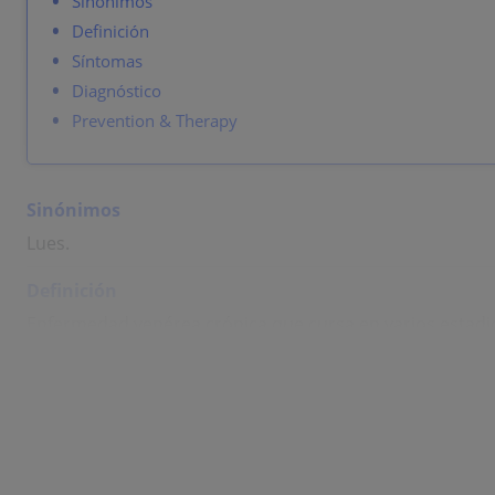
Sinónimos
Definición
Síntomas
Diagnóstico
Prevention & Therapy
Sinónimos
Lues.
Definición
Enfermedad venérea crónica que cursa en varios estadio
erosiones en la piel y las mucosas.
Síntomas
Periodo de incubación: 3 semanas
Sífilis primaria
:
La lesión primaria (=chancro) es una úlcera indolora 