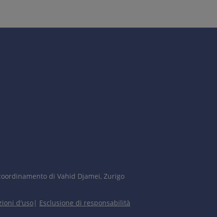
ition of pigmented material of different origin.
coordinamento di Vahid Djamei, Zurigo
ioni d'uso
|
Esclusione di responsabilità