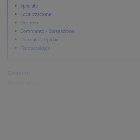
Speciale
Localizzazione
Decorso
Commento / Spiegazione
Dermatosi tipiche
Fisiopatologia
Sinonimi
Macule, patch.
Definizione / Descrizione
A flat, non-palpable, localized change in color of skin. U
If larger than 1 cm: patch.
Colors: red, brown, black, white, blue, yellow.