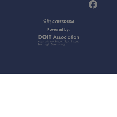
Powered by:
itiligo, pytiriasis versicolor.
or inflammatory mediators (red): endogenous or exogenous p
ow), loss of pigment (white) , external deposition of foreign
Note personali