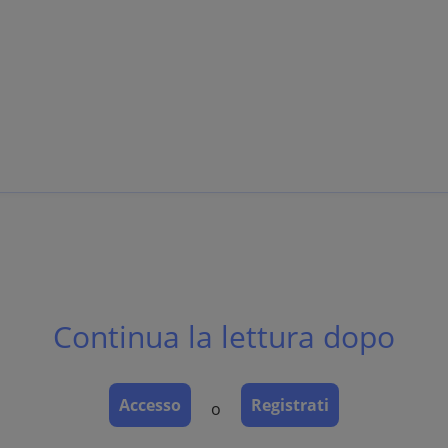
Continua la lettura dopo
sually sharp borders.
Accesso
Registrati
o