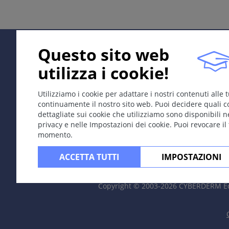
Size: several millimeters.
Speciale
Petechia (punctate bleeding into skin), purpura (small a
Questo sito web
utilizza i cookie!
Localizzazione
Can appear anywhere on skin; for example macula exa
Utilizziamo i cookie per adattare i nostri contenuti alle
continuamente il nostro sito web. Puoi decidere quali c
On mucosa: enanthem.
dettagliate sui cookie che utilizziamo sono disponibili n
privacy e nelle Impostazioni dei cookie. Puoi revocare il
Decorso
momento.
May develop into hive or a papule.
ACCETTA TUTTI
IMPOSTAZIONI
May over time develop additional scaling.
Copyright © 2003-2026 CYBERDERM Ed
Often associated with papules, vesicles and pustules.
Commento / Spiegazione
Large red patch = erythema.