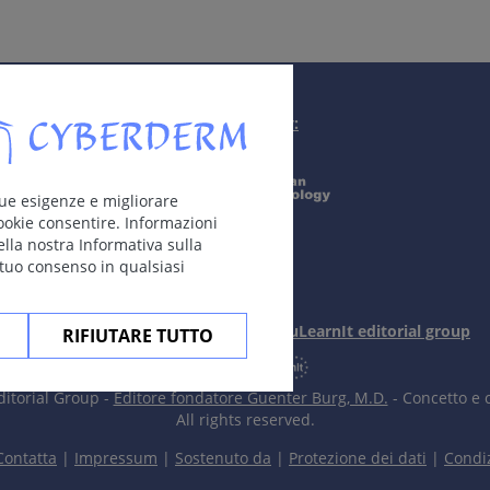
reas of bleeding), hematoma (larger areas of bleeding), depos
Supported by:
nthema.
 tue esigenze e migliorare
ookie consentire. Informazioni
ella nostra Informativa sulla
 tuo consenso in qualsiasi
In collaboration with Erasmus+ hEduLearnIt editorial group
RIFIUTARE TUTTO
itorial Group -
Editore fondatore Guenter Burg, M.D.
- Concetto e 
All rights reserved.
Contatta
|
Impressum
|
Sostenuto da
|
Protezione dei dati
|
Condiz