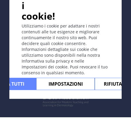
i
cookie!
Copyright © 2003-2026 CYBERDERM Editorial Group -
Editore fondatore Guenter Burg, M.D.
- Concetto e
coordinamento di Vahid Djamei, Zurigo
Utilizziamo i cookie per adattare i nostri
All rights reserved.
contenuti alle tue esigenze e migliorare
continuamente il nostro sito web. Puoi
Contatta
|
Impressum
|
Sostenuto
decidere quali cookie consentire.
da
|
Protezione dei dati
|
Condizioni
Informazioni dettagliate sui cookie che
d'uso
|
Esclusione di responsabilità
utilizziamo sono disponibili nella nostra
Informativa sulla privacy e nelle
Impostazioni dei cookie. Puoi revocare il tuo
consenso in qualsiasi momento.
ETTA TUTTI
IMPOSTAZIONI
RIFIUTARE 
Powered by: