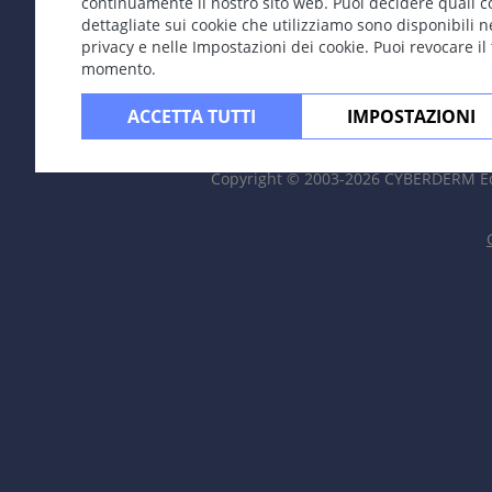
continuamente il nostro sito web. Puoi decidere quali c
dettagliate sui cookie che utilizziamo sono disponibili n
privacy e nelle Impostazioni dei cookie. Puoi revocare il
momento.
ACCETTA TUTTI
IMPOSTAZIONI
Copyright © 2003-2026 CYBERDERM Ed