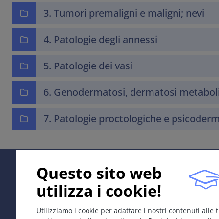
3. Tumori premaligni e maligni; nevi
4. Patologie degli annessi
5. Patologie dei vasi
6. Genodermatosi, dermatosi metaboli
7. Patologie proctologiche e psicoder
Questo sito web
utilizza i cookie!
Utilizziamo i cookie per adattare i nostri contenuti alle