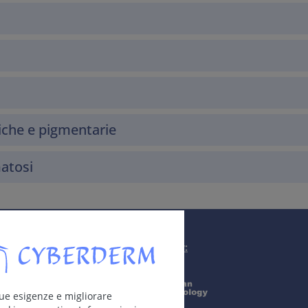
che e pigmentarie
matosi
Supported by:
 tue esigenze e migliorare