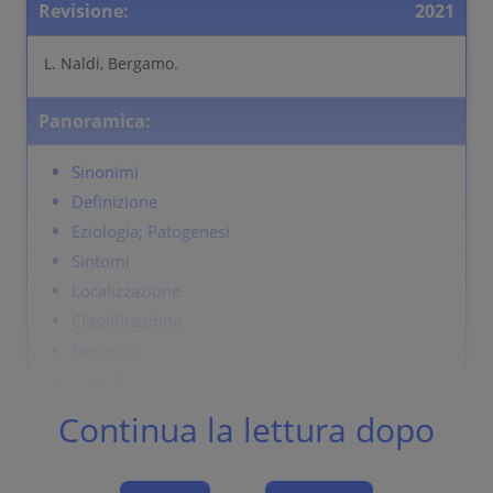
Revisione:
2021
L. Naldi, Bergamo.
Panoramica:
Sinonimi
Definizione
Eziologia; Patogenesi
Sintomi
Localizzazione
Classificazione
Decorso
Complicazioni
Diagnosi
Continua la lettura dopo
Diagnosi differenziale
Terapia