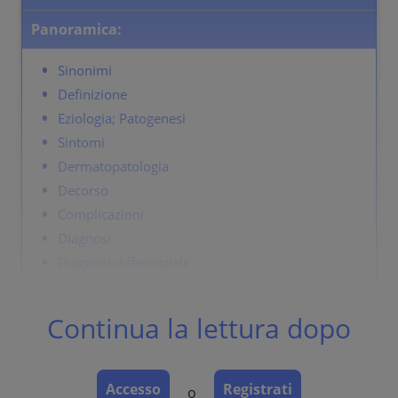
Panoramica:
Sinonimi
Definizione
Eziologia; Patogenesi
Sintomi
Dermatopatologia
Decorso
Complicazioni
Diagnosi
Diagnosi differenziale
Terapia
Continua la lettura dopo
Sinonimi
Disidrosi.
Accesso
Registrati
o