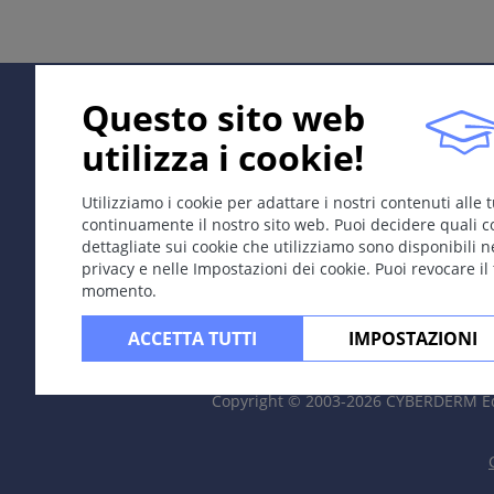
Sinonimi
Spesso abbreviato LE
Definizione
Questo sito web
Malattia cronica autoimmunitaria con marcata component
F:M = 3:1, nel LE sistemico 8:1.
utilizza i cookie!
Eziologia; Patogenesi
Utilizziamo i cookie per adattare i nostri contenuti alle
Suscettibilità immunogenetica (associazione con HLA)
continuamente il nostro sito web. Puoi decidere quali c
Attivazione policlonale delle cellule B con formazione
dettagliate sui cookie che utilizziamo sono disponibili n
privacy e nelle Impostazioni dei cookie. Puoi revocare il
circolanti (vasculite, nefrite), citotossicità anticorpo-med
momento.
Fattori scatenanti: UV, farmaci, estrogeni (contraccettivi
ACCETTA TUTTI
IMPOSTAZIONI
Sintomi
Lesioni persistenti, nettamente delimitate, da pochi mm a 
dominare il quadro clinico). Le alterazioni aspecifiche 
Copyright © 2003-2026 CYBERDERM Ed
fosfolipidi), vasculite cutanea.
Localizzazione