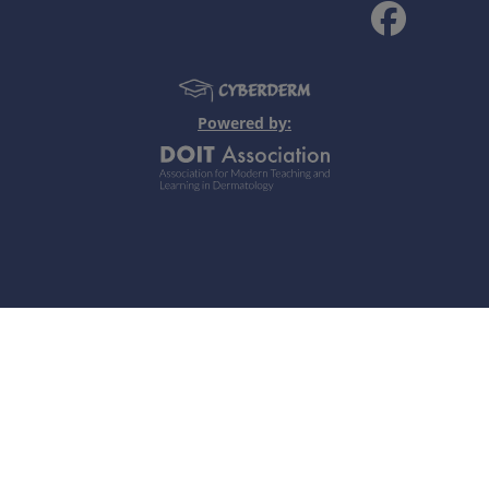
recchie, guance (eritema a farfalla).
Powered by:
si follicolare e tendenza a guarire con cicatrice di solito 
o proondo)
formi) non cicatriziali che solitamente coinvolgono la metà
 più lievi che nel LESistemico (coinvolgimento del SNC e rena