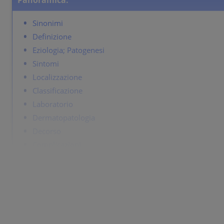
Panoramica:
Sinonimi
Definizione
Eziologia; Patogenesi
Sintomi
Localizzazione
Classificazione
Laboratorio
Dermatopatologia
Decorso
Complicazioni
Diagnosi
Diagnosi differenziale
Terapia