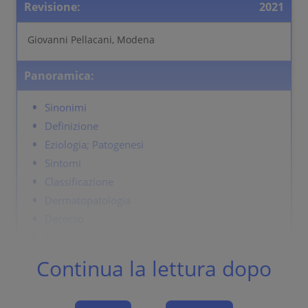
Revisione:
2021
Giovanni Pellacani, Modena
Panoramica:
Sinonimi
Definizione
Eziologia; Patogenesi
Sintomi
Classificazione
Dermatopatologia
Decorso
Complicazioni
Diagnosi differenziale
Continua la lettura dopo
Terapia