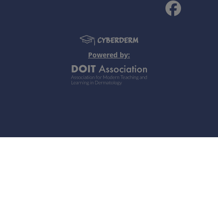
corrente.
Powered by:
e, fluorescenza giallo-arancio alla luce di wood.
 shampoo con antimicotico, soluzioni antimicotiche) o antimic
sposizione solare.
Note personali
 di macchie asintomatiche sul tronco che lo disturbano solo este