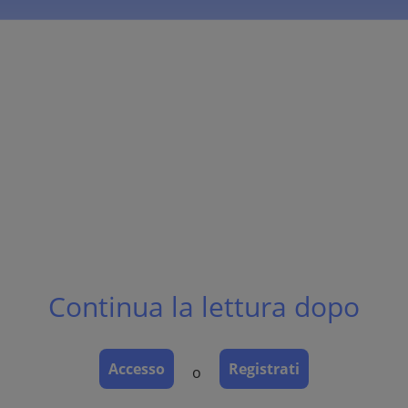
Continua la lettura dopo
Accesso
Registrati
o
 ovale (Malassezia globosa) caratterizzata da chiazze ipo o