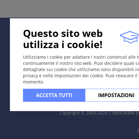
Eziologia; Patogenesi
Agente causale > Pityrosporum ovale (ubiquitario). Fattor
Questo sito web
Sintomi
utilizza i cookie!
Quadro clinico variabile; molte varianti cliniche:
Tipo iperpigmentato: piccole chiazze disseminate di
Utilizziamo i cookie per adattare i nostri contenuti alle
Tipo depigmenteto o ipopigmentato (pityriasi versicol
continuamente il nostro sito web. Puoi decidere quali c
Tipo eritematoso: Chiazze eritemtose con infiltrat
dettagliate sui cookie che utilizziamo sono disponibili n
Forme atipiche: una o poche lesioni, spesso in localiz
privacy e nelle Impostazioni dei cookie. Puoi revocare il
momento.
ACCETTA TUTTI
IMPOSTAZIONI
Localizzazione
Regione superiore del tronco, meno frequentemente sull
Copyright © 2003-2026 CYBERDERM Ed
Laboratorio
Esame microscopico al KOH o stripping con cellohpane; 