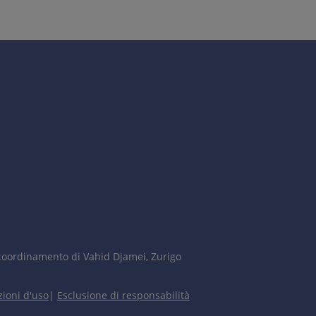
ll'ospite.
trofinate con una lama. A volte modesto prurito.
bbronzati.
i.
coordinamento di Vahid Djamei, Zurigo
ioni d'uso
|
Esclusione di responsabilità
oife (spaghetti e polpette)