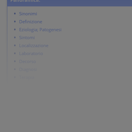
Panoramica:
Sinonimi
Definizione
Eziologia; Patogenesi
Sintomi
Localizzazione
Laboratorio
Decorso
Diagnosi
Terapia
Sinonimi
Tinea versicolor.
Definizione
Infezione superficiale da funghi causata da Pityrosporum