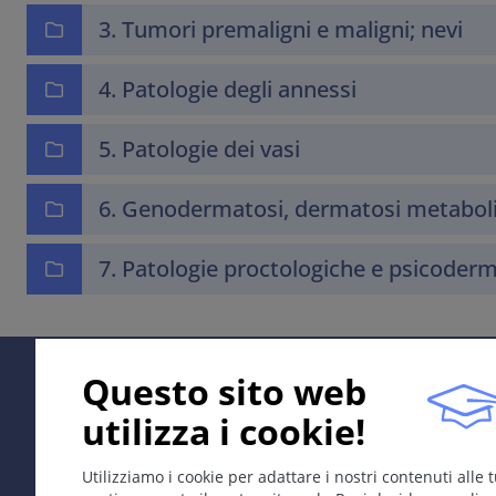
3. Tumori premaligni e maligni; nevi
4. Patologie degli annessi
5. Patologie dei vasi
6. Genodermatosi, dermatosi metaboli
7. Patologie proctologiche e psicoder
Questo sito web
utilizza i cookie!
Utilizziamo i cookie per adattare i nostri contenuti alle