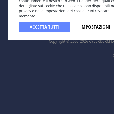
continuamente il nostro sito web. Puoi decidere quali c
dettagliate sui cookie che utilizziamo sono disponibili n
privacy e nelle Impostazioni dei cookie. Puoi revocare il
momento.
ACCETTA TUTTI
IMPOSTAZIONI
Copyright © 2003-2026 CYBERDERM Ed