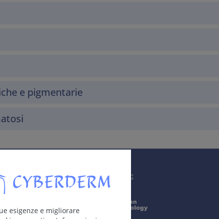
che e pigmentarie
matosi
Supported by:
 tue esigenze e migliorare