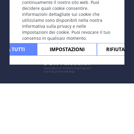
continuamente il nostro sito web. Puoi
Contatta
|
Impressum
|
Sostenuto
decidere quali cookie consentire.
da
|
Protezione dei dati
|
Condizioni
Informazioni dettagliate sui cookie che
d'uso
|
Esclusione di responsabilità
utilizziamo sono disponibili nella nostra
Informativa sulla privacy e nelle
Impostazioni dei cookie. Puoi revocare il tuo
consenso in qualsiasi momento.
ETTA TUTTI
IMPOSTAZIONI
RIFIUTARE 
Powered by: