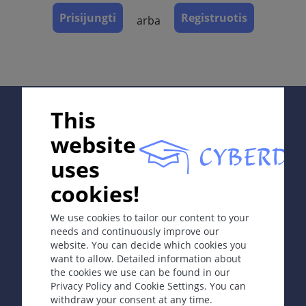
Laboratorinė diagnostika
Prisijungti
Registruotis
arba
ICD-11
1F2D.0
Supported by;
Sinonimai
This
Įvairiaspalvė dedervinė,
pityriasis versicolor
,
tinea
website
versicolor
.
uses
Apibrėžtis
In collaboration with Erasmus+ hEduLearnIt editorial
cookies!
group
Paviršinė odos mikozė (depigmentuotos,
hiperpigmentuotos dėmelės.
We use cookies to tailor our content to your
needs and continuously improve our
Etiologija ir patogenezė
website. You can decide which cookies you
Copyright © 2003-2026 CYBERDERM Editorial Group
want to allow. Detailed information about
Sukėlėjas:
Pityrosporum ovale
(
sin. Malassezia
-
Founding Editor Guenter Burg, M.D.
- Concept and
the cookies we use can be found in our
globosa
), lipofilinė mielių grybelio rūšis. Jo augimą
Coordination by Vahid Djamei, Zurich
Privacy Policy and Cookie Settings. You can
skatina įvairūs sukeliamieji veiksniai: prakaitavimas,
All rights reserved.
withdraw your consent at any time.
seborėja, imunosupresija, ultravioletinė