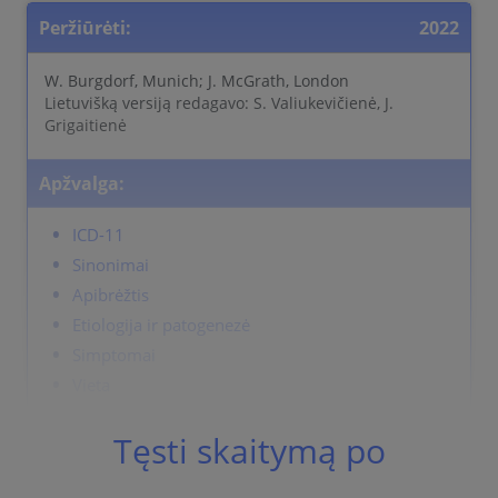
Peržiūrėti:
2022
W. Burgdorf, Munich; J. McGrath, London
Lietuvišką versiją redagavo: S. Valiukevičienė, J.
Grigaitienė
Apžvalga:
ICD-11
Sinonimai
Apibrėžtis
Etiologija ir patogenezė
Simptomai
Vieta
Eiga
Tęsti skaitymą po
Diagnostika
Gydymas