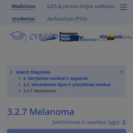
Medicinos
ILDS & pirmos linijos sveikatos
studentai
darbuotojai (PSO)
Lietuvi
Search Diagnosis
3. Gerybiniai navikai ir apgamai
3.2. Ikinavikinės ligos ir piktybiniai navikai
3.2.7 Melanoma
3.2.7 Melanoma
Įvertinimas ir svarbos lygis:
B