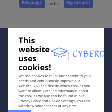
Prisijungti
Registruotis
arba
Gydymas
ICD-11
2C30.Z
Supported by;
This
Sinonimai
website
Piktybinė melanoma.
uses
Apibrėžtis
In collaboration with Erasmus+ hEduLearnIt editorial
cookies!
group
Piktybinis navikas, kuris susidaro iš
neuroektoderminės kilmės ląstelių (melanocitų,
We use cookies to tailor our content to your
nevusinių ląstelių), turi didelę metastazavimo riziką.
needs and continuously improve our
website. You can decide which cookies you
Copyright © 2003-2026 CYBERDERM Editorial Group
Etiologija ir patogenezė
want to allow. Detailed information about
-
Founding Editor Guenter Burg, M.D.
- Concept and
the cookies we use can be found in our
Epidemiologija: melanoma dažniau atsiranda
Coordination by Vahid Djamei, Zurich
Privacy Policy and Cookie Settings. You can
šviesiaodžiams nei tamsiaodžiams, 40–50 metų
All rights reserved.
withdraw your consent at any time.
moterims nei to paties amžiaus vyrams.