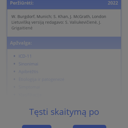
Peržiūrėti:
2022
W. Burgdorf, Munich; S. Khan, J. McGrath, London
Lietuvišką versiją redagavo: S. Valiukevičienė, J.
Grigaitienė
Apžvalga:
ICD-11
Sinonimai
Apibrėžtis
Etiologija ir patogenezė
Simptomai
Klasifikacija
Histologija
Tęsti skaitymą po
Eiga
Diagnostika
Differential Diagnosis