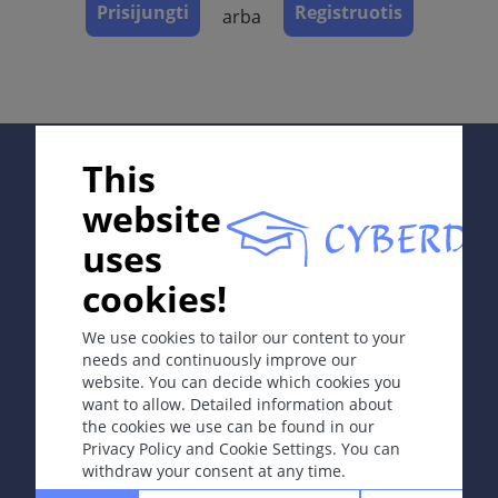
Prisijungti
Registruotis
arba
Apibrėžtis
Limfoproliferacinės ligos, kurių pirminis ir vyraujantis
pažeidimas yra oda.
Simptomai
Supported by;
Dažniausios odos T ląstelių limfomos (
mycosis
This
fungoides
) klinikiniai požymiai:
website
Plokštelių stadija (dėmės virsta plokštelėmis).
uses
Navikų stadija (navikas (-ai) susidaro iš plokštelės
In collaboration with Erasmus+ hEduLearnIt editorial
(-ių) arba de novo).
cookies!
group
We use cookies to tailor our content to your
Visoms ligos stadijoms būdingas odos niežėjimas.
needs and continuously improve our
Odos B ląstelių limfomos klinikiniai požymiai: kupolo
website. You can decide which cookies you
Copyright © 2003-2026 CYBERDERM Editorial Group
formos raudonos papulės, mazgeliai arba mazgai.
want to allow. Detailed information about
-
Founding Editor Guenter Burg, M.D.
- Concept and
the cookies we use can be found in our
Coordination by Vahid Djamei, Zurich
Privacy Policy and Cookie Settings. You can
Klasifikacija
All rights reserved.
withdraw your consent at any time.
Pirminės piktybinės odos ne Hodžkino limfomos