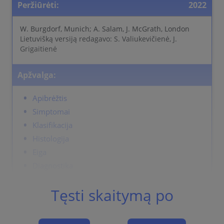
Peržiūrėti:
2022
W. Burgdorf, Munich; A. Salam, J. McGrath, London
Lietuvišką versiją redagavo: S. Valiukevičienė, J.
Grigaitienė
Apžvalga:
Apibrėžtis
Simptomai
Klasifikacija
Histologija
Eiga
Diagnostika
Differential Diagnosis
Tęsti skaitymą po
Gydymas