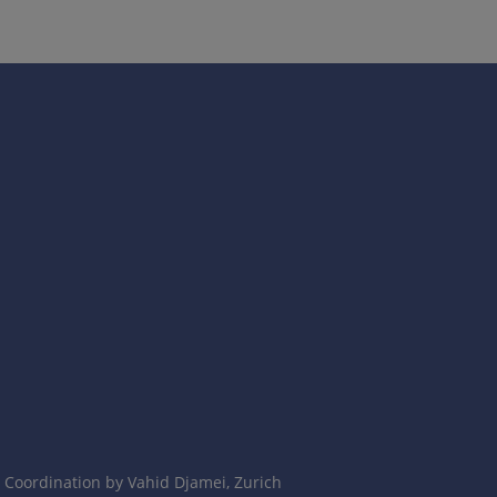
(h. labialis), rečiau 2-asis tipas (h. genitalis). Tai DNR
kubacinis laikotarpis 2–7 dienos.
Coordination by Vahid Djamei, Zurich