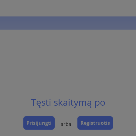
Tęsti skaitymą po
Prisijungti
Registruotis
arba