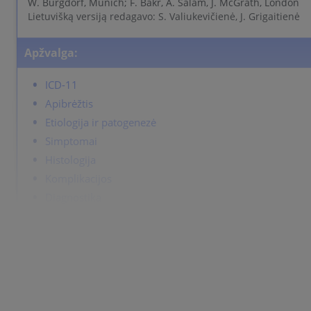
W. Burgdorf, Munich; F. Bakr, A. Salam, J. McGrath, London
Lietuvišką versiją redagavo: S. Valiukevičienė, J. Grigaitienė
Apžvalga:
ICD-11
Apibrėžtis
Etiologija ir patogenezė
Simptomai
Histologija
Komplikacijos
Diagnostika
Differential Diagnosis
Gydymas
ICD-11