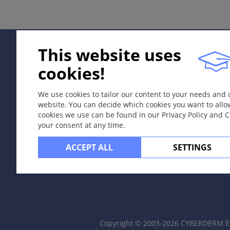
1F00.0
Apibrėžtis
Virusinė infekcija.
This website uses
Etiologija ir patogenezė
cookies!
Paprastoji pūslelinė, herpes simplex, – pirminė arba antrinė
virusas, epidermotropinis, neurotropinis. Perdavimas: užt
We use cookies to tailor our content to your needs and
website. You can decide which cookies you want to allo
Simptomai
cookies we use can be found in our Privacy Policy and 
Grupinės pūslelės ant paraudusios odos, greitai virsta 
your consent at any time.
Pirminė infekcija
ACCEPT ALL
SETTINGS
Gingivostomatitis herpetica.
Herpes genitalis
(įskaitant
Vulvovaginitis herpetica
).
Herpes neonatorum.
Antrinės infekcijos
Copyright © 2003-2026 CYBERDERM Ed
Herpes simplex recidivans labialis (1-asis tipas), geni