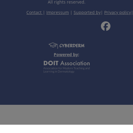
All rights reserved.
astai toje pačioje srityje, sukeliamas ultravioletinės spindul
Contact
|
Impressum
|
Supported by
|
Privacy policy
stas: daugiabranduo-liai keratinocitai (viduje turintys virus
e.
Powered by;
ių kultūra, imunofluorescencija), polimerazinė grandininė reak
ftos.