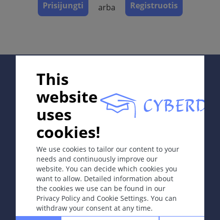
Prisijungti
Registruotis
arba
ICD-11
code of breast: XH3E21: extramammary: XH70F8
Sinonimai
Supported by;
Peget'o liga
This
website
Apibrėžtis
Reta intraepiderminė adenokarcinoma, kuri susidaro
uses
iš krūties spenelio latakų epitelio (krūtų Pedžeto liga).
In collaboration with Erasmus+ hEduLearnIt editorial
cookies!
Taip pat gali susidaryti iš tiesiosios žarnos, priešinės
group
liaukos apokrininių prakaito liaukų (ekstramamarinė
We use cookies to tailor our content to your
Peget'o liga).
needs and continuously improve our
website. You can decide which cookies you
Simptomai
Copyright © 2003-2026 CYBERDERM Editorial Group
want to allow. Detailed information about
-
Founding Editor Guenter Burg, M.D.
- Concept and
Aiškių ribų, raudona, kartais pleiskanojanti plokštelė
the cookies we use can be found in our
Coordination by Vahid Djamei, Zurich
krūties spenelio (vienos pusės), pažasties, kirkšnies
Privacy Policy and Cookie Settings. You can
All rights reserved.
withdraw your consent at any time.
arba išangės odoje. Dėmesio: jei yra lėtinis