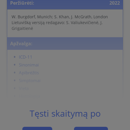
Peržiūrėti:
2022
W. Burgdorf, Munich; S. Khan, J. McGrath, London
Lietuvišką versiją redagavo: S. Valiukevičienė, J.
Grigaitienė
Apžvalga:
ICD-11
Sinonimai
Apibrėžtis
Simptomai
Vieta
Histologija
Komplikacijos
Tęsti skaitymą po
Differential Diagnosis
Gydymas