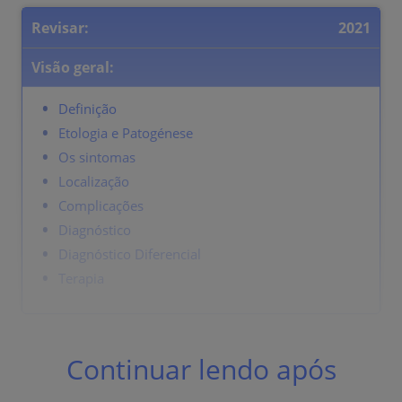
Revisar:
2021
Visão geral:
Definição
Etologia e Patogénese
Os sintomas
Localização
Complicações
Diagnóstico
Diagnóstico Diferencial
Terapia
Definição
Continuar lendo após
Fissura radial ou fenda no canal anal distal, que cura
com dificuldade.