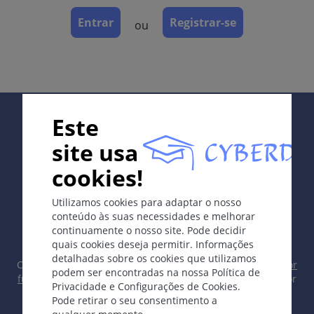
Entrar
Registrar-se
ou
Etologia e Patogénese
Não esclarecida. Fatores predisponentes:
constipação, hemorróidas, dermatoses pruriginosas
do sulco interglúeo.
Supported by:
Este
Os sintomas
site usa
Dor aguda intensa durante ou após a defecação.
Sangue vivo nas fazes ou nas roupas. Úlcera
cookies!
fusiforme, que varia em comprimento. No estágio
In collaboration with Erasmus+ hEduLearnIt editorial
crônico, parede espessada da úlcera com
Utilizamos cookies para adaptar o nosso
group
escavamento; papilas anais hipertróficas na
conteúdo às suas necessidades e melhorar
continuamente o nosso site. Pode decidir
mediana anterior e plicoma (plicoma sentinela) na
quais cookies deseja permitir. Informações
mediana posterior. Tônus esfincteriano aumentado.
detalhadas sobre os cookies que utilizamos
Copyright © 2003-2026 CYBERDERM Grupo Editorial -
Editor
podem ser encontradas na nossa Política de
fundador Guenter Burg, M.D.
- Conceito e Coordenação por
Localização
Privacidade e Configurações de Cookies.
Vahid Djamei, Zurique
Pode retirar o seu consentimento a
Na posição de litotomia dorsal, 90% às 6 ou 12 horas
All rights reserved.