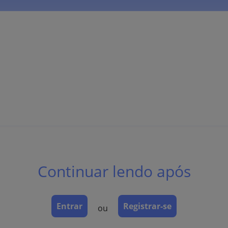
cas).
Continuar lendo após
tivos intracelulares obrigatórios.
Entrar
Registrar-se
ou