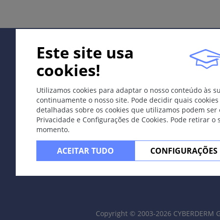
Uretrite, disúria, secreção clara.
Localização
Este site usa
"Ver
gonorréia
."
cookies!
Complicações
"
Utilizamos cookies para adaptar o nosso conteúdo às s
As mesmas da
gonorréia
.
continuamente o nosso site. Pode decidir quais cookies
Septicemia reflete resposta imunitária forte contra a bac
detalhadas sobre os cookies que utilizamos podem ser 
Privacidade e Configurações de Cookies. Pode retirar 
Diagnóstico
momento.
Identificação imunitária da C. trachomatis com PCR na 
ACEITAR TUDO
CONFIGURAÇÕES
Terapia
"
Azitromicina 1x1g VO
Doxiciclina 2x100mg/d VO por 7 dias.
Copyright © 2003-2026 CYBERDERM Gr