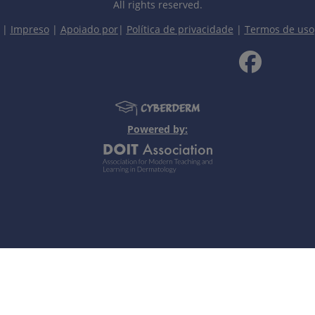
All rights reserved.
|
Impreso
|
Apoiado por
|
Política de privacidade
|
Termos de uso
Notas pessoais
Powered by:
o ao urinar há 3 dias
ncomplicated, genital) (2015)
lamydia (2020)