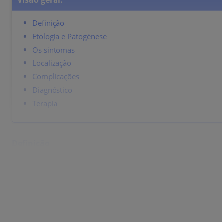
Visão geral:
Definição
Etologia e Patogénese
Os sintomas
Localização
Complicações
Diagnóstico
Terapia
Definição
Perfaz até 50% das uretrites inespecíficas (não gonocóci
Etologia e Patogénese
Chlamydia trachomatis (sorotipos D-K): cocos Gram-nega
Os sintomas