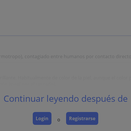
motropo), contagiado entre humanos por contacto directo,
illante. Habitualmente de color de la piel, aunque el color 
n lineal por el rascado).
Continuar leyendo después de
a o inmunodeprimidos (>100 lesiones).
Login
Registrarse
o