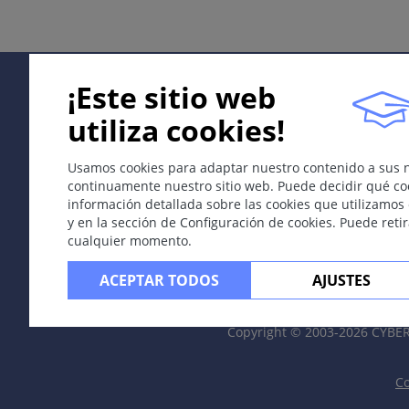
Traducido por José Mascaro jun, M.D
¡Este sitio web
Tests
utiliza cookies!
¿Verdadero o falso?
Usamos cookies para adaptar nuestro contenido a sus 
¿Qué afirmaciones son verdaderas
continuamente nuestro sitio web. Puede decidir qué coo
información detallada sobre las cookies que utilizamos 
¿Cuáles de las afirmaciones son ve
y en la sección de Configuración de cookies. Puede reti
Afirmación 1 La enfermedad puede 
cualquier momento.
Afirmación 1 El molluscum contagi
¿Cuáles son los lugares favoritos
ACEPTAR TODOS
AJUSTES
¿Cuál de estos grupos es más prob
¿Qué descripción clínica encaja m
Copyright © 2003-2026 CYB
El agente causal del molluscum c
Co
Imágenes adicionales / DOIA