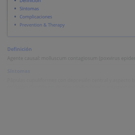
Definición
Síntomas
Complicaciones
Prevention & Therapy
Definición
Agente causal: molluscum contagiosum (poxvirus epider
Síntomas
Pápulas cupuliformes con depresión central y aspecto br
múltiples (fenómeno de pseudo-Koebner = autoinoculació
Complicaciones
Eczema molluscatum en pacientes con dermatitis atópic
Prevention & Therapy
Queratolíticos, curetaje, desinfectantes.