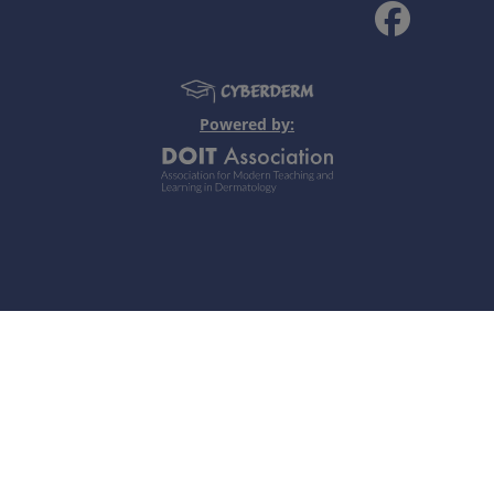
Powered by:
: Molluscum Contagiosum: Review and Update on Management (2017