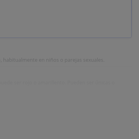
 habitualmente en niños o parejas sexuales.
puede ser rojo o amarillento. Pueden ser únicas o