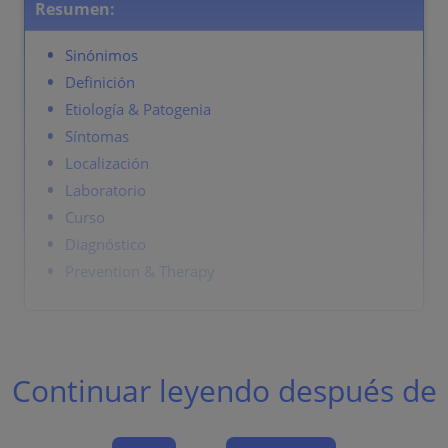
Resumen:
Sinónimos
Definición
Etiología & Patogenia
Síntomas
Localización
Laboratorio
Curso
Diagnóstico
Prevention & Therapy
Sinónimos
Continuar leyendo después de
Tiña versicolor.
Definición