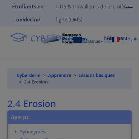
Étudiants en
ILDS & travailleurs de première
médecine
ligne (OMS)
Françai
Cyberderm
Apprendre
Lésions basiques
2.4 Erosion
2.4 Erosion
Aperçu:
Synonymes