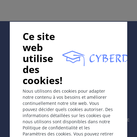
Localisation
Location depends on etiology; may be isolated or
localized.
Supported by:
Ce site
Mucosal erosions.
web
Cours
utilise
Often covered with crust, on rare occasions may
In collaboration with Erasmus+ hEduLearnIt editorial
des
heal with dyspigmentation.
group
cookies!
Associated with vesicles, bullae, pustules.
Copyright © 2003-2026 CYBERDERM Editorial Group -
Nous utilisons des cookies pour adapter
Commentaire / Explication
Rédacteur fondateur Guenter Burg, M.D.
- Concept et
notre contenu à vos besoins et améliorer
Superficial lesion which heals without atrophy or
coordination par Vahid Djamei, Zurich
continuellement notre site web. Vous
All rights reserved.
scarring because epidermis is capable of completely
pouvez décider quels cookies autoriser. Des
informations détaillées sur les cookies que
regenerating.
Contact
|
Impressum
|
Soutenu par
|
Politique
nous utilisons sont disponibles dans notre
de confidentialité
|
Conditions
Politique de confidentialité et les
Dermatoses typiques
d'utilisation
|
Avis de non-responsabilité
Paramètres des cookies. Vous pouvez retirer