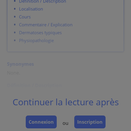
Définition / Description
Localisation
Cours
Commentaire / Explication
Dermatoses typiques
Physiopathologie
Synonymes
None.
Définition / Description
Superficial epidermal defect with loss usually
Continuer la lecture après
extending no further than papillary dermis.
Color: red.
Connexion
Inscription
ou
Size: mm to cm.