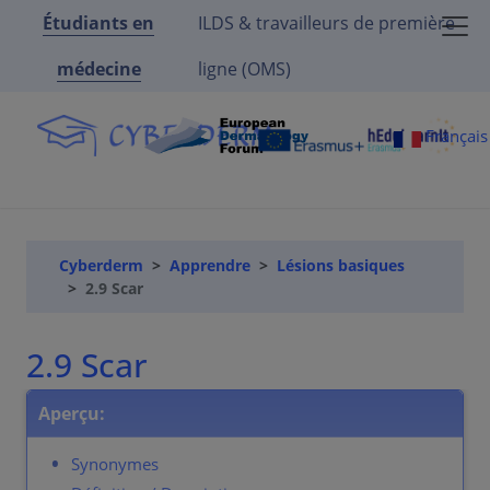
Étudiants en
ILDS & travailleurs de première
médecine
ligne (OMS)
Françai
Cyberderm
Apprendre
Lésions basiques
2.9 Scar
2.9 Scar
Aperçu:
Synonymes