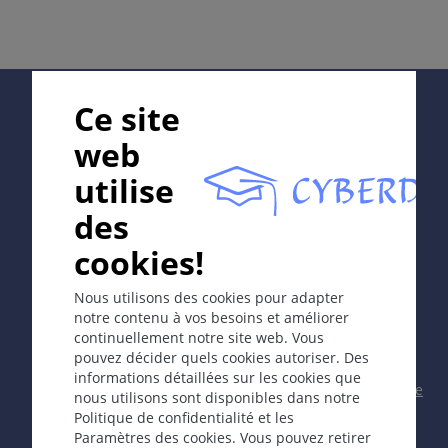
pregnancy).
Localisation
Depends on etiology.
Supported by:
Ce site
Mucosa.
web
Cours
utilise
In collaboration with Erasmus+ hEduLearnIt editorial
May develop into hypertrophic scar or keloid.
des
group
They are persistent.
cookies!
Commentaire / Explication
Copyright © 2003-2026 CYBERDERM Editorial Group -
Nous utilisons des cookies pour adapter
Rédacteur fondateur Guenter Burg, M.D.
- Concept et
notre contenu à vos besoins et améliorer
Scars can be atrophic or hypertrophic.
coordination par Vahid Djamei, Zurich
continuellement notre site web. Vous
All rights reserved.
pouvez décider quels cookies autoriser. Des
Keloid is a scar, which proliferates beyond the
informations détaillées sur les cookies que
Contact
|
Impressum
|
Soutenu par
|
Politique
bounds of the initial injury.
nous utilisons sont disponibles dans notre
de confidentialité
|
Conditions
Politique de confidentialité et les
d'utilisation
|
Avis de non-responsabilité
Spontaneous keloids develop without trauma.
Paramètres des cookies. Vous pouvez retirer