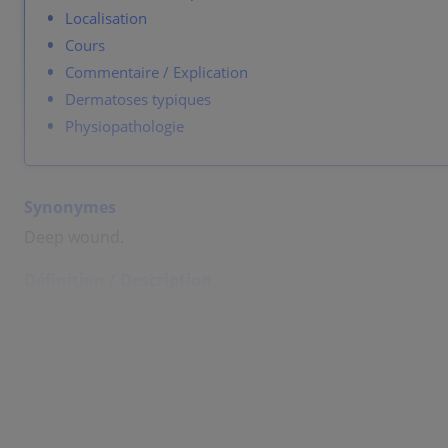
Localisation
Cours
Commentaire / Explication
Dermatoses typiques
Physiopathologie
Synonymes
Deep wound.
Définition / Description
Round or irregular deeper defect extending through derm
Color: red, often pale yellow, yellow or gray-yellow.
Peripheral erythema, sometimes necrosis.
Localisation