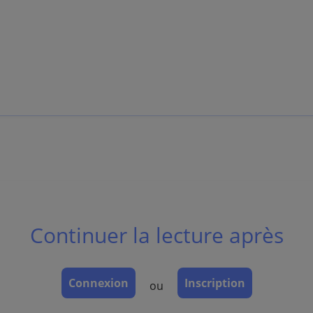
is to subcutis, fascia or bone.
Continuer la lecture après
Connexion
Inscription
ou