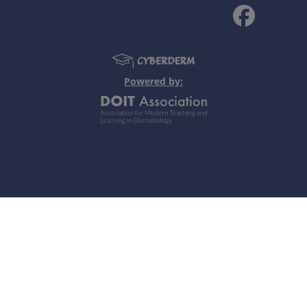
Notes personnelles
Powere
d by: