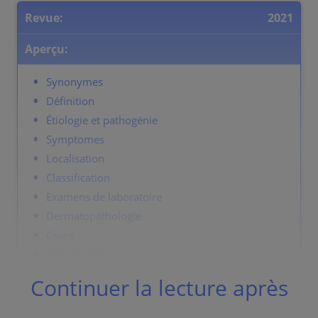
Revue:
2021
Aperçu:
Synonymes
Définition
Étiologie et pathogénie
Symptomes
Localisation
Classification
Examens de laboratoire
Dermatopathologie
Cours
Complications
Diagnostic
Continuer la lecture après
Diagnostic differentiel
Prévention et thérapie