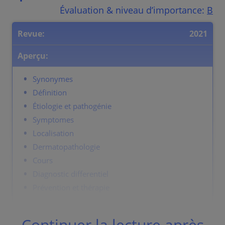
Évaluation & niveau d’importance:
B
Revue:
2021
Aperçu:
Synonymes
Définition
Étiologie et pathogénie
Symptomes
Localisation
Dermatopathologie
Cours
Diagnostic differentiel
Prévention et thérapie
Continuer la lecture après