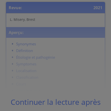
Revue:
2021
L. Misery, Brest
Aperçu:
Synonymes
Définition
Étiologie et pathogénie
Symptomes
Localisation
Classification
Cours
Complications
Diagnostic
Continuer la lecture après
Diagnostic differentiel
Prévention et thérapie