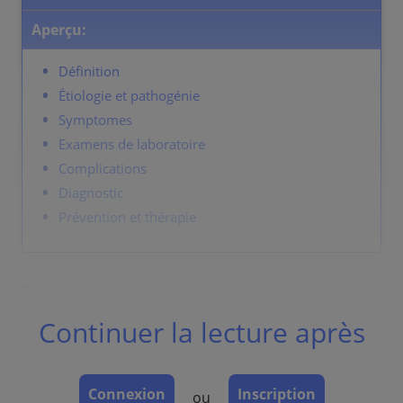
Aperçu:
Définition
Étiologie et pathogénie
Symptomes
Examens de laboratoire
Complications
Diagnostic
Prévention et thérapie
Définition
Trouble de la croissance de l'ongle.
Continuer la lecture après
Étiologie et pathogénie
Exemples: psoriasis, lichen plan, eczéma, troubles du
Connexion
Inscription
ou
métabolisme, lésion toxique, souvent idiopathique.