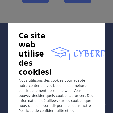
Symptomes
Changement de la couleur et de la structure de
l'ongle; troubles de croissance.
Supported by:
Ce site
Examens de laboratoire
web
Exclure une mycose.
utilise
Complications
In collaboration with Erasmus+ hEduLearnIt editorial
des
Une surinfection fongique est possible.
group
cookies!
Diagnostic
Tableau clinique, contexte clinique.
Copyright © 2003-2026 CYBERDERM Editorial Group -
Nous utilisons des cookies pour adapter
Rédacteur fondateur Guenter Burg, M.D.
- Concept et
notre contenu à vos besoins et améliorer
Prévention et thérapie
coordination par Vahid Djamei, Zurich
continuellement notre site web. Vous
All rights reserved.
pouvez décider quels cookies autoriser. Des
Prise en charge de la maladie de base.
informations détaillées sur les cookies que
Contact
|
Impressum
|
Soutenu par
|
Politique
nous utilisons sont disponibles dans notre
de confidentialité
|
Conditions
Politique de confidentialité et les
Notes personnelles