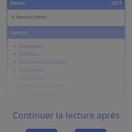
Revue:
2021
P. Bernard, Reims
Aperçu:
Synonymes
Définition
Étiologie et pathogénie
Symptomes
Classification
Examens de laboratoire
Dermatopathologie
Cours
Complications
Continuer la lecture après
Diagnostic
Diagnostic differentiel